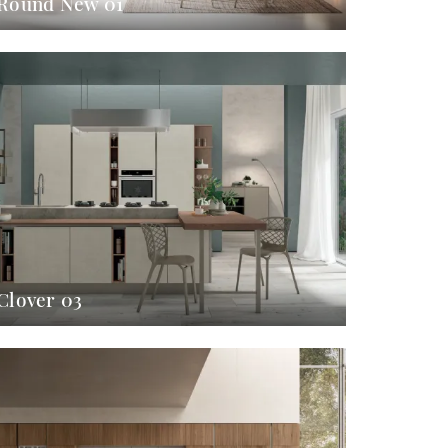
Round New 01
Clover 03