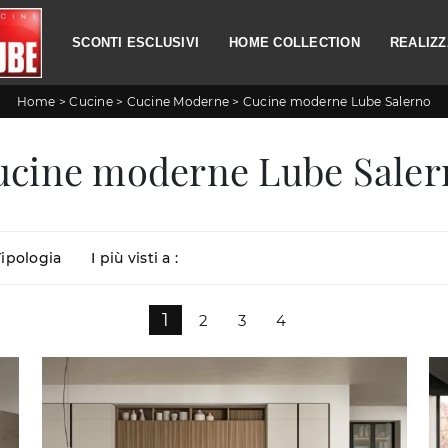
SCONTI ESCLUSIVI
HOME COLLECTION
REALIZZ
Home
>
Cucine
>
Cucine Moderne
>
Cucine moderne Lube Salerno
ucine moderne Lube Saler
Tipologia
I più visti a :
1
2
3
4