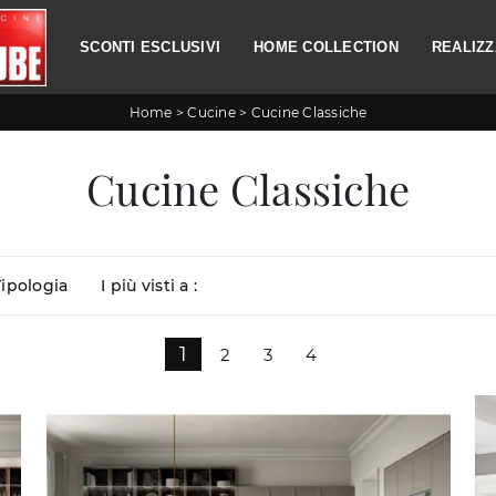
SCONTI ESCLUSIVI
HOME COLLECTION
REALIZZ
Home
>
Cucine
>
Cucine Classiche
Cucine Classiche
Tipologia
I più visti a :
1
2
3
4