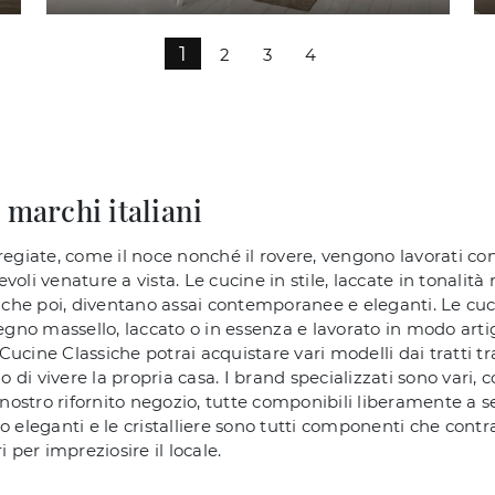
1
2
3
4
 marchi italiani
pregiate, come il noce nonché il rovere, vengono lavorati co
voli venature a vista. Le cucine in stile, laccate in tonalità
ianche poi, diventano assai contemporanee e eleganti. Le cuc
legno massello, laccato o in essenza e lavorato in modo arti
ucine Classiche potrai acquistare vari modelli dai tratti tra
vivere la propria casa. I brand specializzati sono vari, com
l nostro rifornito negozio, tutte componibili liberamente a s
to eleganti e le cristalliere sono tutti componenti che cont
per impreziosire il locale.