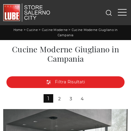
>
>
>
Home
Cucine
Cucine Moderne
Cucine Moderne Giugliano in
Campania
Cucine Moderne Giugliano in
Campania
Filtra Risultati
1
2
3
4