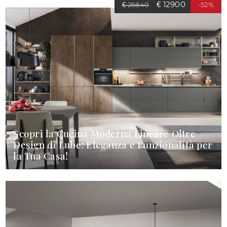
€ 12900
€ 26840
-52%
Scopri la Cucina Moderna Lineare Oltre
Design di Lube: Eleganza e Funzionalità per
la Tua Casa!