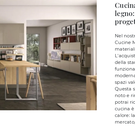
Cucin
legno:
proget
Nel nost
Cucine M
material
L'acquis
della sta
funziona
moderna 
spazi val
Questa s
noto e r
potrai ri
cucina è
calore: 
mercato,