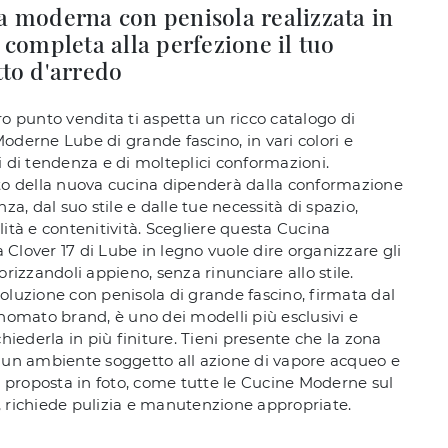
a moderna con penisola realizzata in
 completa alla perfezione il tuo
to d'arredo
ro punto vendita ti aspetta un ricco catalogo di
oderne Lube di grande fascino, in vari colori e
i di tendenza e di molteplici conformazioni.
to della nuova cucina dipenderà dalla conformazione
nza, dal suo stile e dalle tue necessità di spazio,
lità e contenitività. Scegliere questa Cucina
Clover 17 di Lube in legno vuole dire organizzare gli
orizzandoli appieno, senza rinunciare allo stile.
oluzione con penisola di grande fascino, firmata dal
inomato brand, è uno dei modelli più esclusivi e
chiederla in più finiture. Tieni presente che la zona
 un ambiente soggetto all azione di vapore acqueo e
la proposta in foto, come tutte le Cucine Moderne sul
 richiede pulizia e manutenzione appropriate.