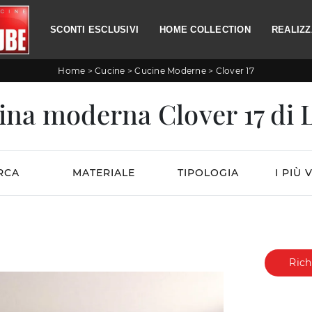
SCONTI ESCLUSIVI
HOME COLLECTION
REALIZZ
Home
>
Cucine
>
Cucine Moderne
>
Clover 17
ina moderna Clover 17 di 
RCA
MATERIALE
TIPOLOGIA
I PIÙ V
Rich