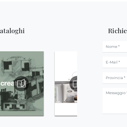
cataloghi
Richi