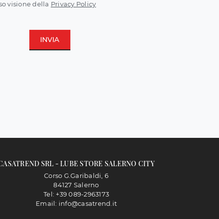
so visione della
Privacy Policy
INVIA
CASATREND SRL - LUBE STORE SALERNO CITY
Corso G.Garibaldi, 6
84127 Salerno
Tel: +39 089-2963173
Email: info@casatrend.it