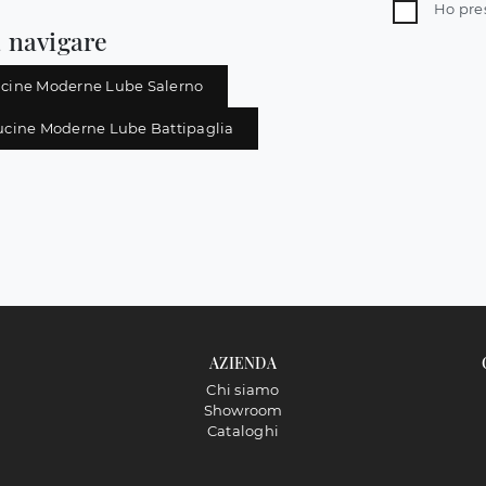
Ho pre
 navigare
cine Moderne Lube Salerno
ucine Moderne Lube Battipaglia
AZIENDA
Chi siamo
Showroom
Cataloghi