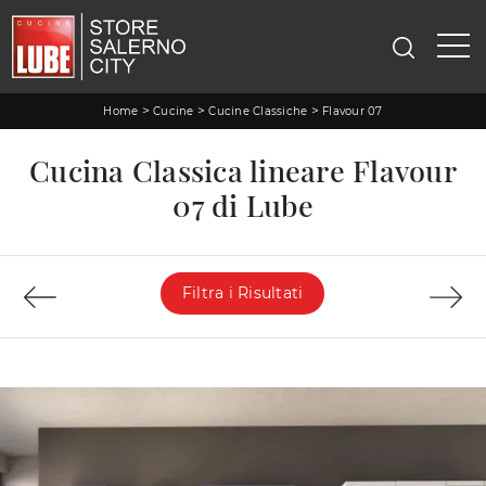
>
>
>
Home
Cucine
Cucine Classiche
Flavour 07
Cucina Classica lineare Flavour
07 di Lube
Filtra i Risultati