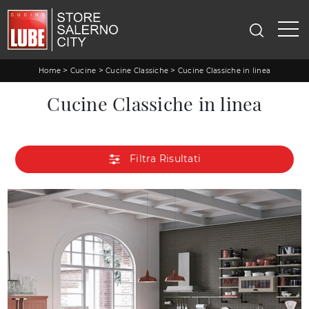
>
>
>
Home
Cucine
Cucine Classiche
Cucine Classiche in linea
Cucine Classiche in linea
Filtra Risultati