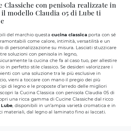
 Classiche con penisola realizzate in
 il modello Claudia 05 di Lube ti
de
bili del marchio questa
cucina classica
porta con sé
tramontabili come calore, intimità, versatilità e un
do di personalizzazione su misura. Lasciati stuzzicare
tre soluzioni con penisola in legno,
sicuramente la cucina che fa al caso tuo, per allestire
o in perfetto stile classico. Se desideri valorizzare i
ienti con una soluzione tra le più esclusive in
o, vieni a toccare con mano il pregio dei più
tipi di legno e le proposte d’arredo delle migliori
scopri la Cucina Classica con penisola Claudia 05 di
opri una ricca gamma di Cucine Classiche dal ricco
o
Lube
, disponibili in un’ampia varietà cromatica e in
i materiali, dal legno al laminato fino ai laccati.