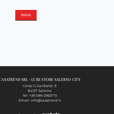
INVIA
CASATREND SRL - LUBE STORE SALERNO CITY
Corso G.Garibaldi, 6
84127 Salerno
Tel: +39 089-2963173
Email: info@casatrend.it