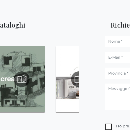
cataloghi
Richi
Ho pre