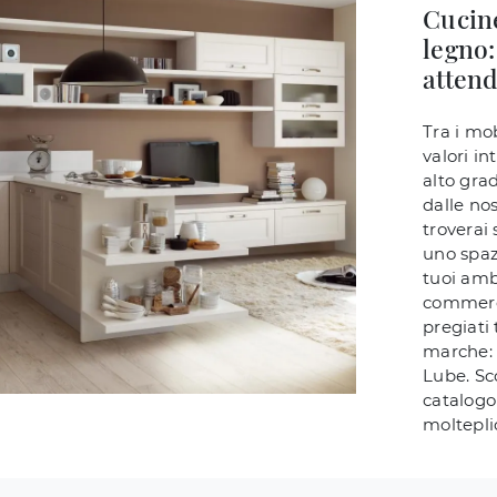
Cucine
legno:
atten
Tra i mo
valori in
alto gra
dalle nos
troverai 
uno spazi
tuoi amb
commerci
pregiati 
marche: 
Lube. Sc
catalog
molteplic