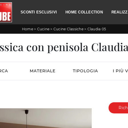
SCONTI ESCLUSIVI
HOME COLLECTION
REALIZZ
Home
>
Cucine
>
Cucine Classiche
>
Claudia 05
ssica con penisola Claudia
RCA
MATERIALE
TIPOLOGIA
I PIÙ V
Rich