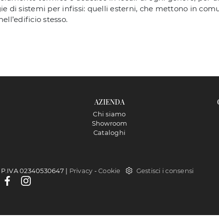
ie di sistemi per infissi: quelli esterni, che mettono in comu
ell’edificio stesso.
AZIENDA
Chi siamo
Showroom
Cataloghi
 - P.IVA 02340530647 |
Privacy
-
Cookie
Gestisci i consensi