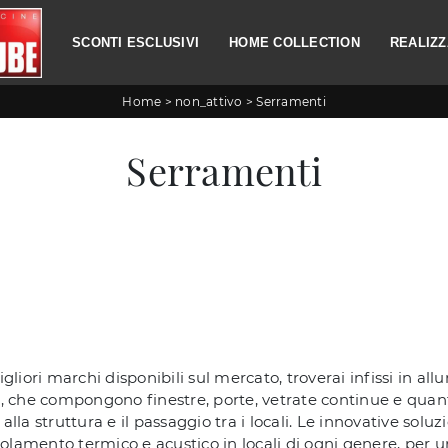
SCONTI ESCLUSIVI
HOME COLLECTION
REALIZZ
Home
>
non_attivo
>
Serramenti
Serramenti
gliori marchi disponibili sul mercato, troverai infissi in al
enti, che compongono finestre, porte, vetrate continue e quan
o alla struttura e il passaggio tra i locali. Le innovative solu
 isolamento termico e acustico in locali di ogni genere, pe