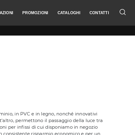
AZIONI
PROMOZIONI
CATALOGHI
CONTATTI
luminio, in PVC e in legno, nonché innovativi
t'altro, permettono il passaggio della luce tra
zioni per infissi di cui disponiamo in negozio
r un consistente risparmio economico e per un