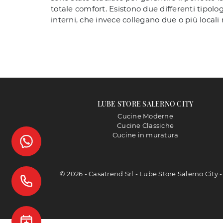
totale comfort. Esistono due differenti tipolog
interni, che invece collegano due o più locali n
LUBE STORE SALERNO CITY
Cucine Moderne
Cucine Classiche
Cucine in muratura
© 2026 - Casatrend Srl - Lube Store Salerno City